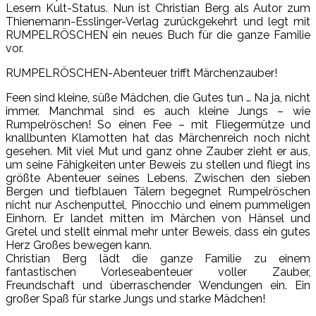
Lesern Kult-Status. Nun ist Christian Berg als Autor zum
Thienemann-Esslinger-Verlag zurückgekehrt und legt mit
RUMPELRÖSCHEN ein neues Buch für die ganze Familie
vor.
RUMPELRÖSCHEN-Abenteuer trifft Märchenzauber!
Feen sind kleine, süße Mädchen, die Gutes tun … Na ja, nicht
immer. Manchmal sind es auch kleine Jungs – wie
Rumpelröschen! So einen Fee – mit Fliegermütze und
knallbunten Klamotten hat das Märchenreich noch nicht
gesehen. Mit viel Mut und ganz ohne Zauber zieht er aus,
um seine Fähigkeiten unter Beweis zu stellen und fliegt ins
größte Abenteuer seines Lebens. Zwischen den sieben
Bergen und tiefblauen Tälern begegnet Rumpelröschen
nicht nur Aschenputtel, Pinocchio und einem pummeligen
Einhorn. Er landet mitten im Märchen von Hänsel und
Gretel und stellt einmal mehr unter Beweis, dass ein gutes
Herz Großes bewegen kann.
Christian Berg lädt die ganze Familie zu einem
fantastischen Vorleseabenteuer voller Zauber,
Freundschaft und überraschender Wendungen ein. Ein
großer Spaß für starke Jungs und starke Mädchen!