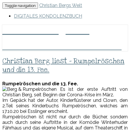
Skip
Christian Bergs Welt
Toggle navigation
to
content
DIGITALES KONDOLENZBUCH
Christian Bergs Welt
Märchenmacher, Clown und Erzähler
Christian
Christian Berg liest – Rumpelröschen
Berg
und die 13. Fee.
liest
–
Rumpelröschen
Rumpelröschen und die 13. Fee.
und
Es ist der erste Auftritt von
die
Christian Berg, seit Beginn der Corona-Krise im März.
13.
Im Gepäck hat der Autor, Kinderflüsterer und Clown, den
Fee.
2.Teil seines Kinderbuchs Rumpelröschen, welches am
17.10.20 bei Esslinger erscheint.
Rumpelröschen ist nicht nur durch die Bücher, sondern
auch durch seine Auftritte in der Komödie Winterhuder
Fährhaus und das eigene Musical, auf dem Theaterschiff, in