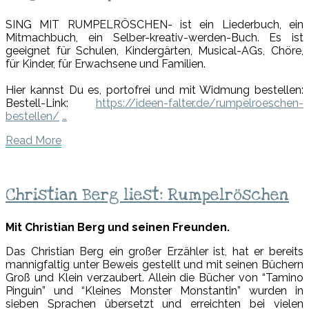
mit
Rumpelröschen
SING MIT RUMPELRÖSCHEN- ist ein Liederbuch, ein
Mitmachbuch, ein Selber-kreativ-werden-Buch
. Es ist
geeignet für Schulen, Kindergärten, Musical-AGs, Chöre,
für Kinder, für Erwachsene und Familien.
Hier kannst Du es, portofrei und mit Widmung bestellen:
Bestell-Link:
https://ideen-falter.de/
rumpelroeschen-
bestellen/
…
Read
Read More
More
Christian
Christian Berg liest: Rumpelröschen
Berg
liest:
Mit Christian Berg und seinen Freunden.
Rumpelröschen
Das Christian Berg ein großer Erzähler ist, hat er bereits
mannigfaltig unter Beweis gestellt und mit seinen Büchern
Groß und Klein verzaubert. Allein die Bücher von “Tamino
Pinguin” und “
Kleines Monster Monstantin
” wurden in
sieben Sprachen übersetzt und erreichten bei vielen